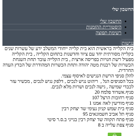
החשבון שלי
החשבון שלי
היסטוריית ההזמנות
רשימת תפוצה
נגישות
בית הקלייה בראשית הוא בית קלייה ייחודי המשלב ידע של עשרות שנים
בקלייה מסורתית יחד עם ציוד וחדשנות בתחום הקלייה , בית הקלייה
מפעיל רשת חנויות בפריסה ארצית , בית הקלייה עובד תחת השגחת
הכשרות של רבנות מטה יהודה ותחת הכשרות המהודרת של הבדץ העדה
החרדית.
להלן סניפי הרשת הנגישים לאיסוף עצמי.
בכל הסניפים הנל , ריהוט נגיש לנכים , דלפק נגיש לנכים , מכשיר עזר
לכבדי שמיעה , גישה לנכים ושרות מלא לנכים.
סניף.אשדוד פלמח 20
סניף רחובות הרצל 107
סניף מודיעין לאה אמנו 1
סניף בית שמש קניון נעימי שד יצחק רבין
סניף תל אביב חשמונאים 95
סניף פתח תקווה שד יצחק רבין בנייני ב.ס.ר סיטי
סניף צפת עלייה ב 8