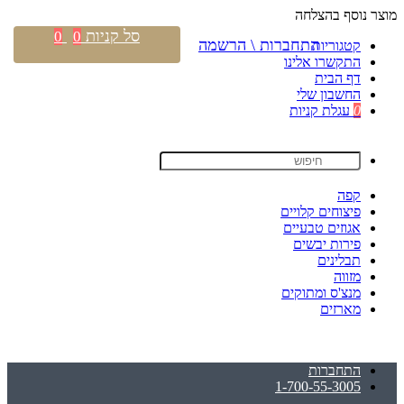
מוצר נוסף בהצלחה
סל קניות
0
0
התחברות \ הרשמה
קטגוריות
התקשרו אלינו
דף הבית
החשבון שלי
0
עגלת קניות
קפה
פיצוחים קלויים
אגוזים טבעיים
פירות יבשים
תבלינים
מזווה
מנצ'ס ומתוקים
מארזים
התחברות
1-700-55-3005