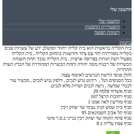
החשבון שלי
החשבון שלי
היסטוריית ההזמנות
רשימת תפוצה
נגישות
בית הקלייה בראשית הוא בית קלייה ייחודי המשלב ידע של עשרות שנים
בקלייה מסורתית יחד עם ציוד וחדשנות בתחום הקלייה , בית הקלייה
מפעיל רשת חנויות בפריסה ארצית , בית הקלייה עובד תחת השגחת
הכשרות של רבנות מטה יהודה ותחת הכשרות המהודרת של הבדץ העדה
החרדית.
להלן סניפי הרשת הנגישים לאיסוף עצמי.
בכל הסניפים הנל , ריהוט נגיש לנכים , דלפק נגיש לנכים , מכשיר עזר
לכבדי שמיעה , גישה לנכים ושרות מלא לנכים.
סניף.אשדוד פלמח 20
סניף רחובות הרצל 107
סניף מודיעין לאה אמנו 1
סניף בית שמש קניון נעימי שד יצחק רבין
סניף תל אביב חשמונאים 95
סניף פתח תקווה שד יצחק רבין בנייני ב.ס.ר סיטי
סניף צפת עלייה ב 8