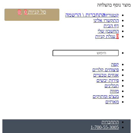
מוצר נוסף בהצלחה
סל קניות
0
0
התחברות \ הרשמה
קטגוריות
התקשרו אלינו
דף הבית
החשבון שלי
0
עגלת קניות
קפה
פיצוחים קלויים
אגוזים טבעיים
פירות יבשים
תבלינים
מזווה
מנצ'ס ומתוקים
מארזים
התחברות
1-700-55-3005