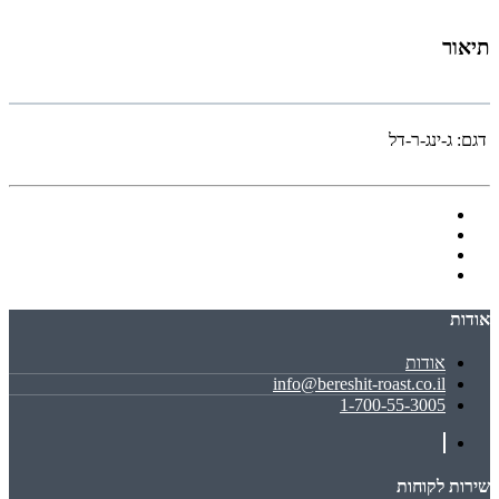
תיאור
דגם:
ג-ינג-ר-דל
אודות
אודות
info@bereshit-roast.co.il
1-700-55-3005
שירות לקוחות