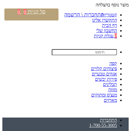
מוצר נוסף בהצלחה
סל קניות
0
0
התחברות \ הרשמה
קטגוריות
התקשרו אלינו
דף הבית
החשבון שלי
0
עגלת קניות
קפה
פיצוחים קלויים
אגוזים טבעיים
פירות יבשים
תבלינים
מזווה
מנצ'ס ומתוקים
מארזים
התחברות
1-700-55-3005