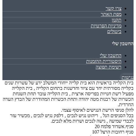
צרו קשר
מפת האתר
תקנון
מדיניות הפרטיות
ביטולים
החשבון שלי
החשבון שלי
היסטוריית ההזמנות
רשימת תפוצה
נגישות
בית הקלייה בראשית הוא בית קלייה ייחודי המשלב ידע של עשרות שנים
בקלייה מסורתית יחד עם ציוד וחדשנות בתחום הקלייה , בית הקלייה
מפעיל רשת חנויות בפריסה ארצית , בית הקלייה עובד תחת השגחת
הכשרות של רבנות מטה יהודה ותחת הכשרות המהודרת של הבדץ העדה
החרדית.
להלן סניפי הרשת הנגישים לאיסוף עצמי.
בכל הסניפים הנל , ריהוט נגיש לנכים , דלפק נגיש לנכים , מכשיר עזר
לכבדי שמיעה , גישה לנכים ושרות מלא לנכים.
סניף.אשדוד פלמח 20
סניף רחובות הרצל 107