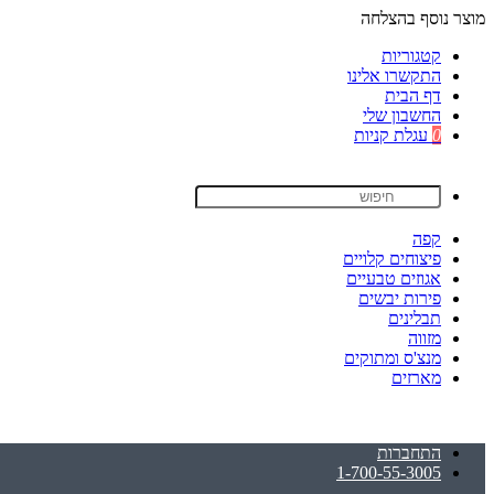
מוצר נוסף בהצלחה
קטגוריות
התקשרו אלינו
דף הבית
החשבון שלי
0
עגלת קניות
קפה
פיצוחים קלויים
אגוזים טבעיים
פירות יבשים
תבלינים
מזווה
מנצ'ס ומתוקים
מארזים
התחברות
1-700-55-3005