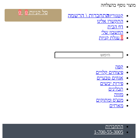
מוצר נוסף בהצלחה
סל קניות
0
0
התחברות \ הרשמה
קטגוריות
התקשרו אלינו
דף הבית
החשבון שלי
0
עגלת קניות
קפה
פיצוחים קלויים
אגוזים טבעיים
פירות יבשים
תבלינים
מזווה
מנצ'ס ומתוקים
מארזים
התחברות
1-700-55-3005