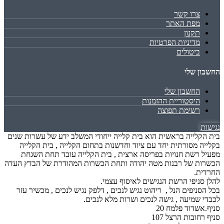
צרו קשר
מפת האתר
תקנון
מדיניות הפרטיות
ביטולים
החשבון שלי
החשבון שלי
היסטוריית ההזמנות
רשימת תפוצה
נגישות
בית הקלייה בראשית הוא בית קלייה ייחודי המשלב ידע של עשרות שנים
בקלייה מסורתית יחד עם ציוד וחדשנות בתחום הקלייה , בית הקלייה
מפעיל רשת חנויות בפריסה ארצית , בית הקלייה עובד תחת השגחת
הכשרות של רבנות מטה יהודה ותחת הכשרות המהודרת של הבדץ העדה
החרדית.
להלן סניפי הרשת הנגישים לאיסוף עצמי.
בכל הסניפים הנל , ריהוט נגיש לנכים , דלפק נגיש לנכים , מכשיר עזר
לכבדי שמיעה , גישה לנכים ושרות מלא לנכים.
סניף.אשדוד פלמח 20
סניף רחובות הרצל 107