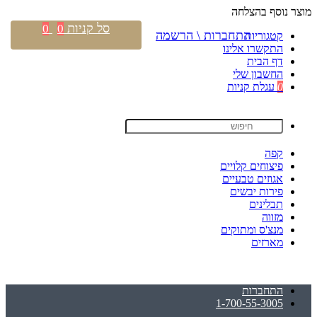
מוצר נוסף בהצלחה
סל קניות
0
0
התחברות \ הרשמה
קטגוריות
התקשרו אלינו
דף הבית
החשבון שלי
0
עגלת קניות
קפה
פיצוחים קלויים
אגוזים טבעיים
פירות יבשים
תבלינים
מזווה
מנצ'ס ומתוקים
מארזים
התחברות
1-700-55-3005