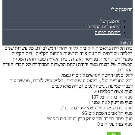
החשבון שלי
החשבון שלי
היסטוריית ההזמנות
רשימת תפוצה
נגישות
בית הקלייה בראשית הוא בית קלייה ייחודי המשלב ידע של עשרות שנים
בקלייה מסורתית יחד עם ציוד וחדשנות בתחום הקלייה , בית הקלייה
מפעיל רשת חנויות בפריסה ארצית , בית הקלייה עובד תחת השגחת
הכשרות של רבנות מטה יהודה ותחת הכשרות המהודרת של הבדץ העדה
החרדית.
להלן סניפי הרשת הנגישים לאיסוף עצמי.
בכל הסניפים הנל , ריהוט נגיש לנכים , דלפק נגיש לנכים , מכשיר עזר
לכבדי שמיעה , גישה לנכים ושרות מלא לנכים.
סניף.אשדוד פלמח 20
סניף רחובות הרצל 107
סניף מודיעין לאה אמנו 1
סניף בית שמש קניון נעימי שד יצחק רבין
סניף תל אביב חשמונאים 95
סניף פתח תקווה שד יצחק רבין בנייני ב.ס.ר סיטי
סניף צפת עלייה ב 8