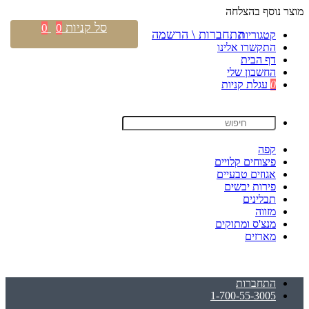
מוצר נוסף בהצלחה
סל קניות
0
0
התחברות \ הרשמה
קטגוריות
התקשרו אלינו
דף הבית
החשבון שלי
0
עגלת קניות
קפה
פיצוחים קלויים
אגוזים טבעיים
פירות יבשים
תבלינים
מזווה
מנצ'ס ומתוקים
מארזים
התחברות
1-700-55-3005