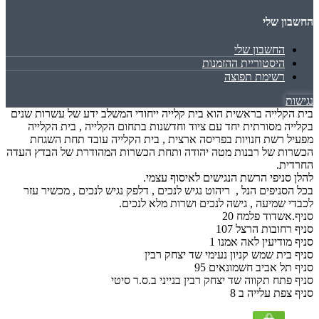
החשבון שלי
החשבון שלי
היסטוריית ההזמנות
רשימת תפוצה
נגישות
בית הקלייה בראשית הוא בית קלייה ייחודי המשלב ידע של עשרות שנים
בקלייה מסורתית יחד עם ציוד וחדשנות בתחום הקלייה , בית הקלייה
מפעיל רשת חנויות בפריסה ארצית , בית הקלייה עובד תחת השגחת
הכשרות של רבנות מטה יהודה ותחת הכשרות המהודרת של הבדץ העדה
החרדית.
להלן סניפי הרשת הנגישים לאיסוף עצמי.
בכל הסניפים הנל , ריהוט נגיש לנכים , דלפק נגיש לנכים , מכשיר עזר
לכבדי שמיעה , גישה לנכים ושרות מלא לנכים.
סניף.אשדוד פלמח 20
סניף רחובות הרצל 107
סניף מודיעין לאה אמנו 1
סניף בית שמש קניון נעימי שד יצחק רבין
סניף תל אביב חשמונאים 95
סניף פתח תקווה שד יצחק רבין בנייני ב.ס.ר סיטי
סניף צפת עלייה ב 8