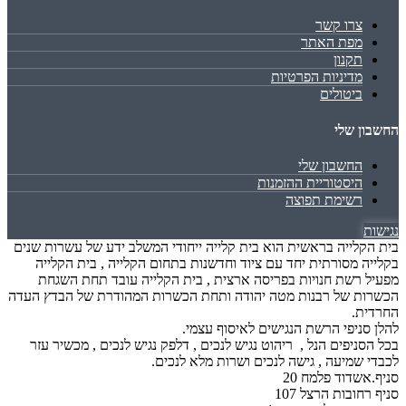
צרו קשר
מפת האתר
תקנון
מדיניות הפרטיות
ביטולים
החשבון שלי
החשבון שלי
היסטוריית ההזמנות
רשימת תפוצה
נגישות
בית הקלייה בראשית הוא בית קלייה ייחודי המשלב ידע של עשרות שנים
בקלייה מסורתית יחד עם ציוד וחדשנות בתחום הקלייה , בית הקלייה
מפעיל רשת חנויות בפריסה ארצית , בית הקלייה עובד תחת השגחת
הכשרות של רבנות מטה יהודה ותחת הכשרות המהודרת של הבדץ העדה
החרדית.
להלן סניפי הרשת הנגישים לאיסוף עצמי.
בכל הסניפים הנל , ריהוט נגיש לנכים , דלפק נגיש לנכים , מכשיר עזר
לכבדי שמיעה , גישה לנכים ושרות מלא לנכים.
סניף.אשדוד פלמח 20
סניף רחובות הרצל 107