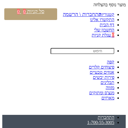
מוצר נוסף בהצלחה
סל קניות
0
0
התחברות \ הרשמה
קטגוריות
התקשרו אלינו
דף הבית
החשבון שלי
0
עגלת קניות
קפה
פיצוחים קלויים
אגוזים טבעיים
פירות יבשים
תבלינים
מזווה
מנצ'ס ומתוקים
מארזים
התחברות
1-700-55-3005