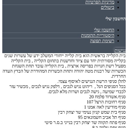
מדיניות הפרטיות
ביטולים
החשבון שלי
החשבון שלי
היסטוריית ההזמנות
רשימת תפוצה
נגישות
בית הקלייה בראשית הוא בית קלייה ייחודי המשלב ידע של עשרות שנים
בקלייה מסורתית יחד עם ציוד וחדשנות בתחום הקלייה , בית הקלייה
מפעיל רשת חנויות בפריסה ארצית , בית הקלייה עובד תחת השגחת
הכשרות של רבנות מטה יהודה ותחת הכשרות המהודרת של הבדץ העדה
החרדית.
להלן סניפי הרשת הנגישים לאיסוף עצמי.
בכל הסניפים הנל , ריהוט נגיש לנכים , דלפק נגיש לנכים , מכשיר עזר
לכבדי שמיעה , גישה לנכים ושרות מלא לנכים.
סניף.אשדוד פלמח 20
סניף רחובות הרצל 107
סניף מודיעין לאה אמנו 1
סניף בית שמש קניון נעימי שד יצחק רבין
סניף תל אביב חשמונאים 95
סניף פתח תקווה שד יצחק רבין בנייני ב.ס.ר סיטי
סניף צפת עלייה ב 8