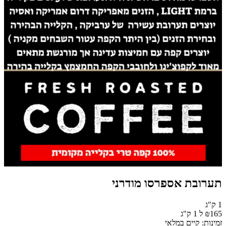
תערובת אספרסו מודרני
1 ק"ג
₪165 ל 1 ק"ג
זמינות: קיים במלאי