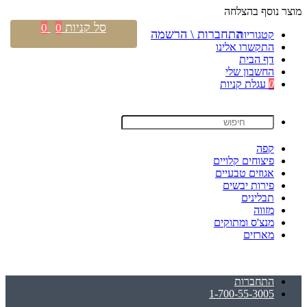
מוצר נוסף בהצלחה
סל קניות
0
0
התחברות \ הרשמה
קטגוריות
התקשרו אלינו
דף הבית
החשבון שלי
0
עגלת קניות
קפה
פיצוחים קלויים
אגוזים טבעיים
פירות יבשים
תבלינים
מזווה
מנצ'ס ומתוקים
מארזים
התחברות
1-700-55-3005