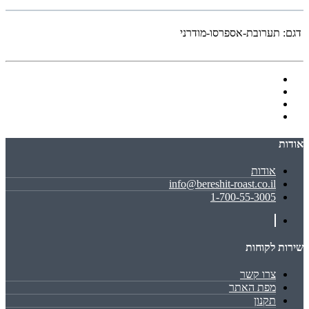
דגם:
תערובת-אספרסו-מודרני
אודות
אודות
info@bereshit-roast.co.il
1-700-55-3005
שירות לקוחות
צרו קשר
מפת האתר
תקנון