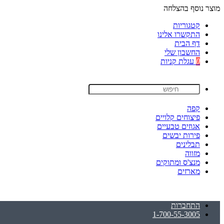
מוצר נוסף בהצלחה
קטגוריות
התקשרו אלינו
דף הבית
החשבון שלי
0
עגלת קניות
קפה
פיצוחים קלויים
אגוזים טבעיים
פירות יבשים
תבלינים
מזווה
מנצ'ס ומתוקים
מארזים
התחברות
1-700-55-3005