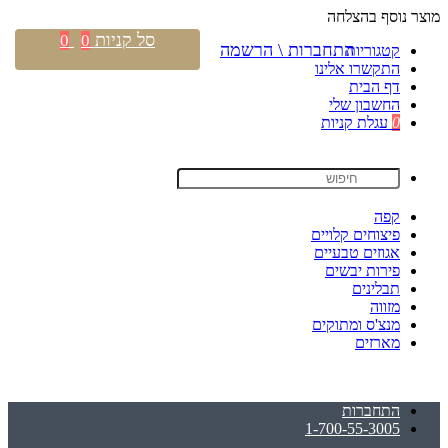
מוצר נוסף בהצלחה
סל קניות
0
0
התחברות \ הרשמה
קטגוריות
התקשרו אלינו
דף הבית
החשבון שלי
0
עגלת קניות
קפה
פיצוחים קלויים
אגוזים טבעיים
פירות יבשים
תבלינים
מזווה
מנצ'ס ומתוקים
מארזים
התחברות
1-700-55-3005