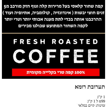
תערובת רומא
1 ק"ג
₪99 ל 1 ק"ג
זמינות: קיים במלאי