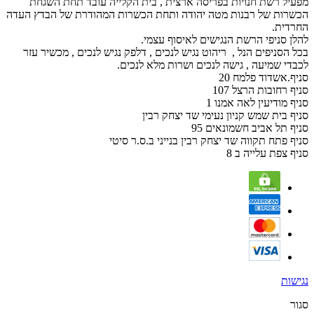
מפעיל רשת חנויות בפריסה ארצית , בית הקלייה עובד תחת השגחת
הכשרות של רבנות מטה יהודה ותחת הכשרות המהודרת של הבדץ העדה
החרדית.
להלן סניפי הרשת הנגישים לאיסוף עצמי.
בכל הסניפים הנל , ריהוט נגיש לנכים , דלפק נגיש לנכים , מכשיר עזר
לכבדי שמיעה , גישה לנכים ושרות מלא לנכים.
סניף.אשדוד פלמח 20
סניף רחובות הרצל 107
סניף מודיעין לאה אמנו 1
סניף בית שמש קניון נעימי שד יצחק רבין
סניף תל אביב חשמונאים 95
סניף פתח תקווה שד יצחק רבין בנייני ב.ס.ר סיטי
סניף צפת עלייה ב 8
נגישות
סגור