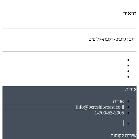
תיאור
דגם:
גרעיני-דלעת-קלופים
אודות
אודות
info@bereshit-roast.co.il
1-700-55-3005
שירות לקוחות