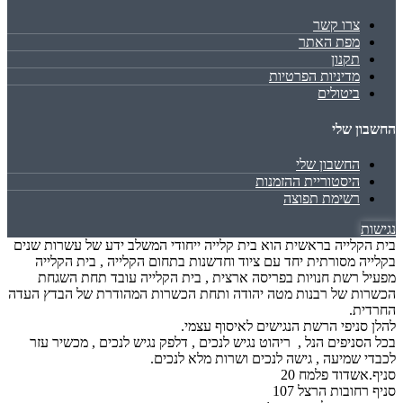
צרו קשר
מפת האתר
תקנון
מדיניות הפרטיות
ביטולים
החשבון שלי
החשבון שלי
היסטוריית ההזמנות
רשימת תפוצה
נגישות
בית הקלייה בראשית הוא בית קלייה ייחודי המשלב ידע של עשרות שנים
בקלייה מסורתית יחד עם ציוד וחדשנות בתחום הקלייה , בית הקלייה
מפעיל רשת חנויות בפריסה ארצית , בית הקלייה עובד תחת השגחת
הכשרות של רבנות מטה יהודה ותחת הכשרות המהודרת של הבדץ העדה
החרדית.
להלן סניפי הרשת הנגישים לאיסוף עצמי.
בכל הסניפים הנל , ריהוט נגיש לנכים , דלפק נגיש לנכים , מכשיר עזר
לכבדי שמיעה , גישה לנכים ושרות מלא לנכים.
סניף.אשדוד פלמח 20
סניף רחובות הרצל 107