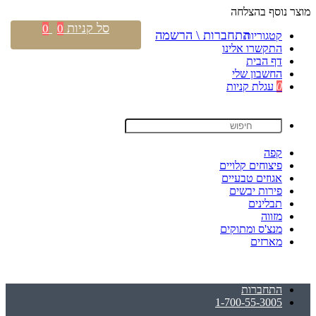
מוצר נוסף בהצלחה
סל קניות
0
0
התחברות \ הרשמה
קטגוריות
התקשרו אלינו
דף הבית
החשבון שלי
0
עגלת קניות
קפה
פיצוחים קלויים
אגוזים טבעיים
פירות יבשים
תבלינים
מזווה
מנצ'ס ומתוקים
מארזים
התחברות
1-700-55-3005