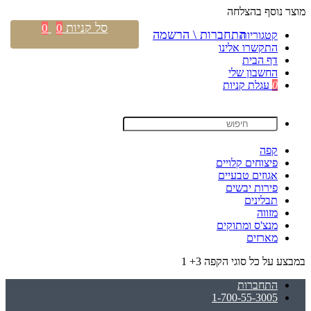
מוצר נוסף בהצלחה
סל קניות
0
0
התחברות \ הרשמה
קטגוריות
התקשרו אלינו
דף הבית
החשבון שלי
0
עגלת קניות
קפה
פיצוחים קלויים
אגוזים טבעיים
פירות יבשים
תבלינים
מזווה
מנצ'ס ומתוקים
מארזים
במבצע על כל סוגי הקפה 3+ 1
התחברות
1-700-55-3005