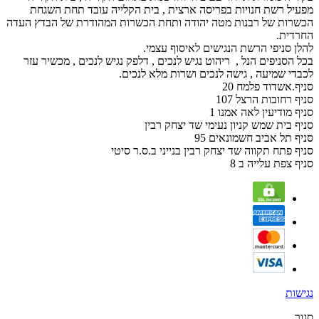
info@bereshit-roast.co.il
מפעיל רשת חנויות בפריסה ארצית , בית הקלייה עובד תחת השגחת
1-700-55-3005
הכשרות של רבנות מטה יהודה ותחת הכשרות המהודרת של הבדץ העדה
החרדית.
להלן סניפי הרשת הנגישים לאיסוף עצמי.
בכל הסניפים הנל , ריהוט נגיש לנכים , דלפק נגיש לנכים , מכשיר עזר
שירות לקוחות
לכבדי שמיעה , גישה לנכים ושרות מלא לנכים.
סניף.אשדוד פלמח 20
סניף רחובות הרצל 107
צרו קשר
סניף מודיעין לאה אמנו 1
מפת האתר
סניף בית שמש קניון נעימי שד יצחק רבין
תקנון
סניף תל אביב חשמונאים 95
מדיניות הפרטיות
סניף פתח תקווה שד יצחק רבין בנייני ב.ס.ר סיטי
ביטולים
סניף צפת עלייה ב 8
החשבון שלי
החשבון שלי
היסטוריית ההזמנות
רשימת תפוצה
נגישות
סגור