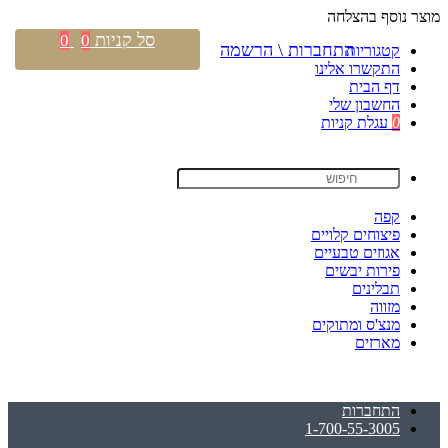
מוצר נוסף בהצלחה
סל קניות
0
0
התחברות \ הרשמה
קטגוריות
התקשרו אלינו
דף הבית
החשבון שלי
0
עגלת קניות
קפה
פיצוחים קלויים
אגוזים טבעיים
פירות יבשים
תבלינים
מזווה
מנצ'ס ומתוקים
מארזים
התחברות
1-700-55-3005