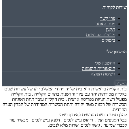
שירות לקוחות
צרו קשר
מפת האתר
תקנון
מדיניות הפרטיות
ביטולים
החשבון שלי
החשבון שלי
היסטוריית ההזמנות
רשימת תפוצה
נגישות
בית הקלייה בראשית הוא בית קלייה ייחודי המשלב ידע של עשרות שנים
בקלייה מסורתית יחד עם ציוד וחדשנות בתחום הקלייה , בית הקלייה
מפעיל רשת חנויות בפריסה ארצית , בית הקלייה עובד תחת השגחת
הכשרות של רבנות מטה יהודה ותחת הכשרות המהודרת של הבדץ העדה
החרדית.
להלן סניפי הרשת הנגישים לאיסוף עצמי.
בכל הסניפים הנל , ריהוט נגיש לנכים , דלפק נגיש לנכים , מכשיר עזר
לכבדי שמיעה , גישה לנכים ושרות מלא לנכים.