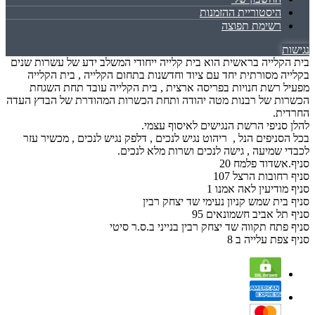
היסטוריית ההזמנות
רשימת תפוצה
נגישות
בית הקלייה בראשית הוא בית קלייה ייחודי המשלב ידע של עשרות שנים
בקלייה מסורתית יחד עם ציוד וחדשנות בתחום הקלייה , בית הקלייה
מפעיל רשת חנויות בפריסה ארצית , בית הקלייה עובד תחת השגחת
הכשרות של רבנות מטה יהודה ותחת הכשרות המהודרת של הבדץ העדה
החרדית.
להלן סניפי הרשת הנגישים לאיסוף עצמי.
בכל הסניפים הנל , ריהוט נגיש לנכים , דלפק נגיש לנכים , מכשיר עזר
לכבדי שמיעה , גישה לנכים ושרות מלא לנכים.
סניף.אשדוד פלמח 20
סניף רחובות הרצל 107
סניף מודיעין לאה אמנו 1
סניף בית שמש קניון נעימי שד יצחק רבין
סניף תל אביב חשמונאים 95
סניף פתח תקווה שד יצחק רבין בנייני ב.ס.ר סיטי
סניף צפת עלייה ב 8