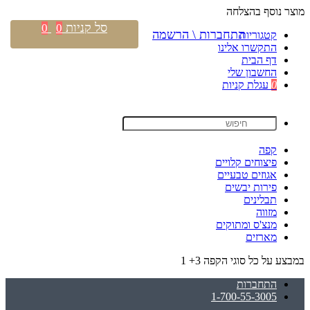
מוצר נוסף בהצלחה
סל קניות
0
0
התחברות \ הרשמה
קטגוריות
התקשרו אלינו
דף הבית
החשבון שלי
0
עגלת קניות
קפה
פיצוחים קלויים
אגוזים טבעיים
פירות יבשים
תבלינים
מזווה
מנצ'ס ומתוקים
מארזים
במבצע על כל סוגי הקפה 3+ 1
התחברות
1-700-55-3005