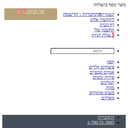
מוצר נוסף בהצלחה
סל קניות
0
0
התחברות \ הרשמה
קטגוריות
התקשרו אלינו
דף הבית
החשבון שלי
0
עגלת קניות
קפה
פיצוחים קלויים
אגוזים טבעיים
פירות יבשים
תבלינים
מזווה
מנצ'ס ומתוקים
מארזים
התחברות
1-700-55-3005