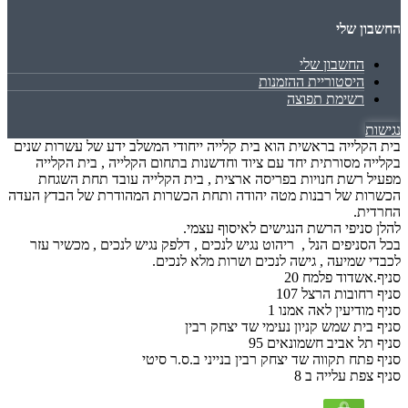
החשבון שלי
החשבון שלי
היסטוריית ההזמנות
רשימת תפוצה
נגישות
בית הקלייה בראשית הוא בית קלייה ייחודי המשלב ידע של עשרות שנים
בקלייה מסורתית יחד עם ציוד וחדשנות בתחום הקלייה , בית הקלייה
מפעיל רשת חנויות בפריסה ארצית , בית הקלייה עובד תחת השגחת
הכשרות של רבנות מטה יהודה ותחת הכשרות המהודרת של הבדץ העדה
החרדית.
להלן סניפי הרשת הנגישים לאיסוף עצמי.
בכל הסניפים הנל , ריהוט נגיש לנכים , דלפק נגיש לנכים , מכשיר עזר
לכבדי שמיעה , גישה לנכים ושרות מלא לנכים.
סניף.אשדוד פלמח 20
סניף רחובות הרצל 107
סניף מודיעין לאה אמנו 1
סניף בית שמש קניון נעימי שד יצחק רבין
סניף תל אביב חשמונאים 95
סניף פתח תקווה שד יצחק רבין בנייני ב.ס.ר סיטי
סניף צפת עלייה ב 8