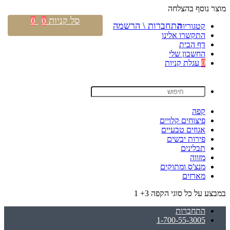
מוצר נוסף בהצלחה
סל קניות
0
0
התחברות \ הרשמה
קטגוריות
התקשרו אלינו
דף הבית
החשבון שלי
0
עגלת קניות
קפה
פיצוחים קלויים
אגוזים טבעיים
פירות יבשים
תבלינים
מזווה
מנצ'ס ומתוקים
מארזים
במבצע על כל סוגי הקפה 3+ 1
התחברות
1-700-55-3005