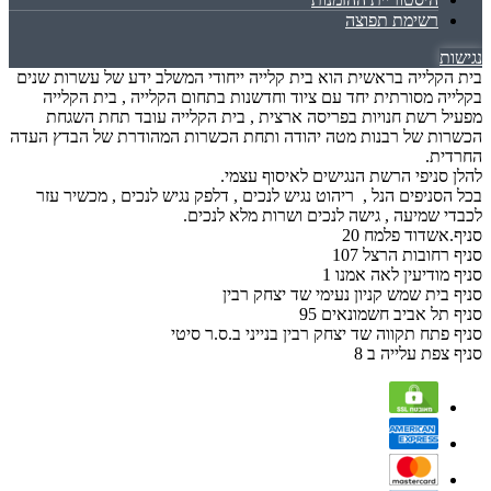
רשימת תפוצה
נגישות
בית הקלייה בראשית הוא בית קלייה ייחודי המשלב ידע של עשרות שנים
בקלייה מסורתית יחד עם ציוד וחדשנות בתחום הקלייה , בית הקלייה
מפעיל רשת חנויות בפריסה ארצית , בית הקלייה עובד תחת השגחת
הכשרות של רבנות מטה יהודה ותחת הכשרות המהודרת של הבדץ העדה
החרדית.
להלן סניפי הרשת הנגישים לאיסוף עצמי.
בכל הסניפים הנל , ריהוט נגיש לנכים , דלפק נגיש לנכים , מכשיר עזר
לכבדי שמיעה , גישה לנכים ושרות מלא לנכים.
סניף.אשדוד פלמח 20
סניף רחובות הרצל 107
סניף מודיעין לאה אמנו 1
סניף בית שמש קניון נעימי שד יצחק רבין
סניף תל אביב חשמונאים 95
סניף פתח תקווה שד יצחק רבין בנייני ב.ס.ר סיטי
סניף צפת עלייה ב 8